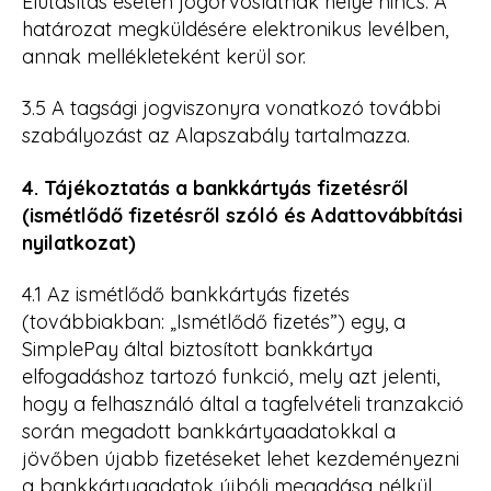
Elutasítás esetén jogorvoslatnak helye nincs. A
határozat megküldésére elektronikus levélben,
annak mellékleteként kerül sor.
3.5 A tagsági jogviszonyra vonatkozó további
szabályozást az Alapszabály tartalmazza.
4. Tájékoztatás a bankkártyás fizetésről
(ismétlődő fizetésről szóló és Adattovábbítási
nyilatkozat)
4.1 Az ismétlődő bankkártyás fizetés
(továbbiakban: „Ismétlődő fizetés”) egy, a
SimplePay által biztosított bankkártya
elfogadáshoz tartozó funkció, mely azt jelenti,
hogy a felhasználó által a tagfelvételi tranzakció
során megadott bankkártyaadatokkal a
jövőben újabb fizetéseket lehet kezdeményezni
a bankkártyaadatok újbóli megadása nélkül.