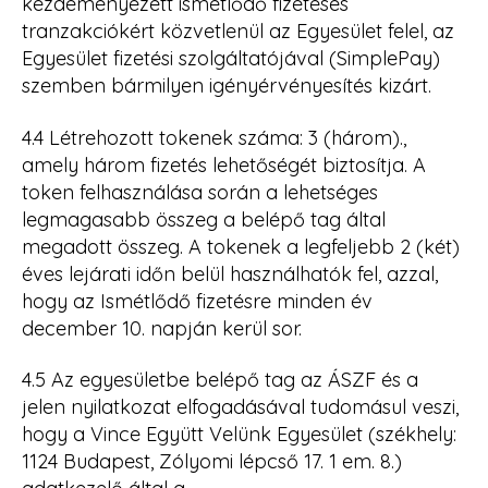
kezdeményezett ismétlődő fizetéses
tranzakciókért közvetlenül az Egyesület felel, az
Egyesület fizetési szolgáltatójával (SimplePay)
szemben bármilyen igényérvényesítés kizárt.
4.4 Létrehozott tokenek száma: 3 (három).,
amely három fizetés lehetőségét biztosítja. A
token felhasználása során a lehetséges
legmagasabb összeg a belépő tag által
megadott összeg. A tokenek a legfeljebb 2 (két)
éves lejárati időn belül használhatók fel, azzal,
hogy az Ismétlődő fizetésre minden év
december 10. napján kerül sor.
4.5 Az egyesületbe belépő tag az ÁSZF és a
jelen nyilatkozat elfogadásával tudomásul veszi,
hogy a Vince Együtt Velünk Egyesület (székhely:
1124 Budapest, Zólyomi lépcső 17. 1 em. 8.)