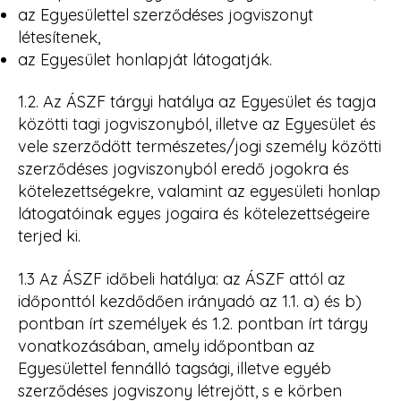
az Egyesülettel szerződéses jogviszonyt
létesítenek,
az Egyesület honlapját látogatják.
1.2. Az ÁSZF tárgyi hatálya az Egyesület és tagja
közötti tagi jogviszonyból, illetve az Egyesület és
vele szerződött természetes/jogi személy közötti
szerződéses jogviszonyból eredő jogokra és
kötelezettségekre, valamint az egyesületi honlap
látogatóinak egyes jogaira és kötelezettségeire
terjed ki.
1.3 Az ÁSZF időbeli hatálya: az ÁSZF attól az
időponttól kezdődően irányadó az 1.1. a) és b)
pontban írt személyek és 1.2. pontban írt tárgy
vonatkozásában, amely időpontban az
Egyesülettel fennálló tagsági, illetve egyéb
szerződéses jogviszony létrejött, s e körben