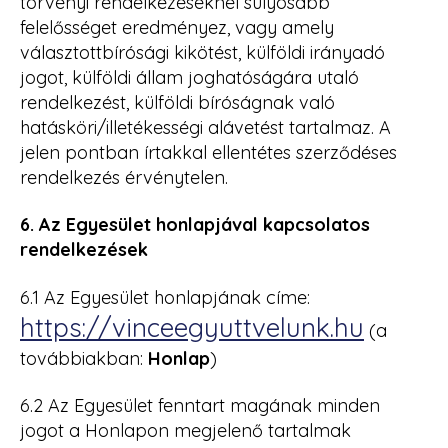
törvényi rendelkezéseknél súlyosabb
felelősséget eredményez, vagy amely
választottbírósági kikötést, külföldi irányadó
jogot, külföldi állam joghatóságára utaló
rendelkezést, külföldi bíróságnak való
hatásköri/illetékességi alávetést tartalmaz. A
jelen pontban írtakkal ellentétes szerződéses
rendelkezés érvénytelen.
6. Az Egyesület honlapjával kapcsolatos
rendelkezések
6.1 Az Egyesület honlapjának címe:
https://vinceegyuttvelunk.hu
(a
továbbiakban:
Honlap
)
6.2 Az Egyesület fenntart magának minden
jogot a Honlapon megjelenő tartalmak