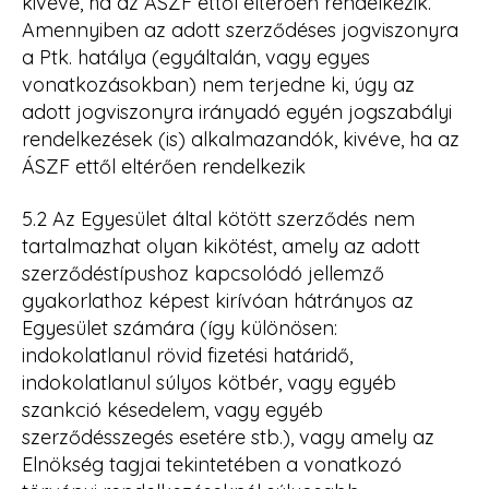
kivéve, ha az ÁSZF ettől eltérően rendelkezik.
Amennyiben az adott szerződéses jogviszonyra
a Ptk. hatálya (egyáltalán, vagy egyes
vonatkozásokban) nem terjedne ki, úgy az
adott jogviszonyra irányadó egyén jogszabályi
rendelkezések (is) alkalmazandók, kivéve, ha az
ÁSZF ettől eltérően rendelkezik
5.2 Az Egyesület által kötött szerződés nem
tartalmazhat olyan kikötést, amely az adott
szerződéstípushoz kapcsolódó jellemző
gyakorlathoz képest kirívóan hátrányos az
Egyesület számára (így különösen:
indokolatlanul rövid fizetési határidő,
indokolatlanul súlyos kötbér, vagy egyéb
szankció késedelem, vagy egyéb
szerződésszegés esetére stb.), vagy amely az
Elnökség tagjai tekintetében a vonatkozó