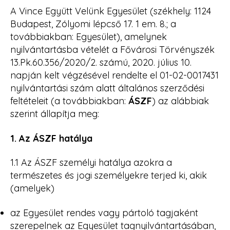
A Vince Együtt Velünk Egyesület (székhely: 1124
Budapest, Zólyomi lépcső 17. 1 em. 8.; a
továbbiakban: Egyesület), amelynek
nyilvántartásba vételét a Fővárosi Törvényszék
13.Pk.60.356/2020/2. számú, 2020. július 10.
napján kelt végzésével rendelte el 01-02-0017431
nyilvántartási szám alatt általános szerződési
feltételeit (a továbbiakban:
ÁSZF
) az alábbiak
szerint állapítja meg:
1. Az ÁSZF hatálya
1.1 Az ÁSZF személyi hatálya azokra a
természetes és jogi személyekre terjed ki, akik
(amelyek)
az Egyesület rendes vagy pártoló tagjaként
szerepelnek az Egyesület tagnyilvántartásában,