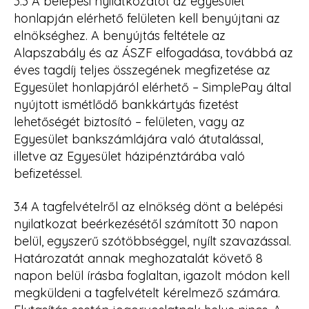
3.3 A belépési nyilatkozatot az egyesület
honlapján elérhető felületen kell benyújtani az
elnökséghez. A benyújtás feltétele az
Alapszabály és az ÁSZF elfogadása, továbbá az
éves tagdíj teljes összegének megfizetése az
Egyesület honlapjáról elérhető – SimplePay által
nyújtott ismétlődő bankkártyás fizetést
lehetőségét biztosító – felületen, vagy az
Egyesület bankszámlájára való átutalással,
illetve az Egyesület házipénztárába való
befizetéssel.
3.4 A tagfelvételről az elnökség dönt a belépési
nyilatkozat beérkezésétől számított 30 napon
belül, egyszerű szótöbbséggel, nyílt szavazással.
Határozatát annak meghozatalát követő 8
napon belül írásba foglaltan, igazolt módon kell
megküldeni a tagfelvételt kérelmező számára.